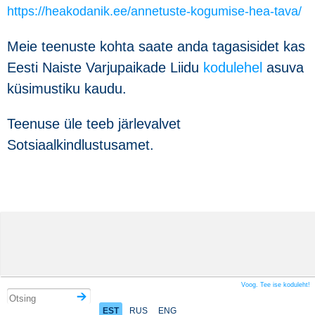
https://heakodanik.ee/annetuste-kogumise-hea-tava/
Meie teenuste kohta saate anda tagasisidet kas
Eesti Naiste Varjupaikade Liidu
kodulehel
asuva
küsimustiku kaudu.
Teenuse üle teeb järlevalvet
Sotsiaalkindlustusamet.
Voog. Tee ise koduleht!
EST
RUS
ENG