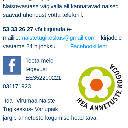
Naistevastase vägivalla all kannatavad naised
saavad ühendust võtta telefonil:
53 33 26 27
või kirjutada e-
mailile:
naistetugikeskus@gmail.com
kirjadele
vastame 24 h jooksul
Facebooki leht
Toeta meie
tegevust
EE352200221
031171923
Ida- Virumaa Naiste
Tugikeskus- Varjupaik
järgib annetuste kogumise head tava.