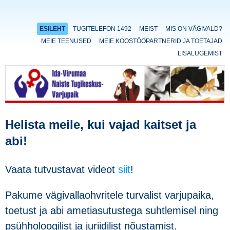
ESILEHT
TUGITELEFON 1492
MEIST
MIS ON VÄGIVALD?
MEIE TEENUSED
MEIE KOOSTÖÖPARTNERID JA TOETAJAD
LISALUGEMIST
Helista meile, kui vajad kaitset ja
abi!
Vaata tutvustavat videot
siit
!
Pakume vägivallaohvritele turvalist varjupaika,
toetust ja abi ametiasutustega suhtlemisel ning
psühholoogilist ja juriidilist nõustamist.